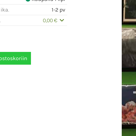
ika.
1-2 pv
.
0,00 €