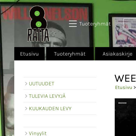
Tuoteryhmät
Etusivu
Tuoteryhmät
Asiakaskirje
WEE
UUTUUDET
Etusivu
TULEVIA LEVYJÄ
KUUKAUDEN LEVY
Vinyylit