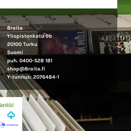
8raita
Yliopistonkatu 9b
20100 Turku
Suomi
puh. 0400-528 181
shop@8raita.fi
Y-tunnus: 2076484-1