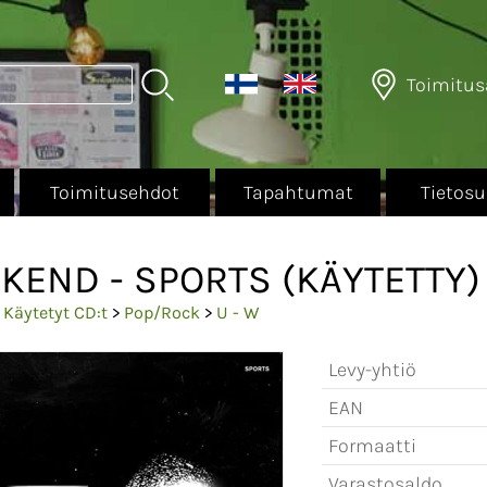
Toimitus
Toimitusehdot
Tapahtumat
Tietosu
KEND - SPORTS (KÄYTETTY)
>
Käytetyt CD:t
>
Pop/Rock
>
U - W
Levy-yhtiö
EAN
Formaatti
Varastosaldo