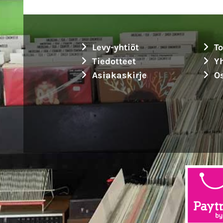
Levy-yhtiöt
To
Tiedotteet
Yh
Asiakaskirje
Os