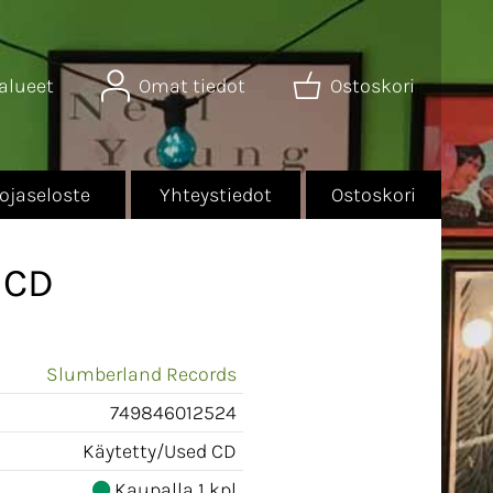
alueet
Omat tiedot
Ostoskori
ojaseloste
Yhteystiedot
Ostoskori
 CD
Slumberland Records
749846012524
Käytetty/Used CD
Kaupalla 1 kpl