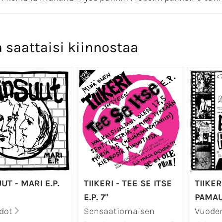
 saattaisi kiinnostaa
UT - MARI E.P.
TIIKERI - TEE SE ITSE
TIIKE
E.P. 7"
PAMAUS
edot
Sensaatiomaisen
Vuoden