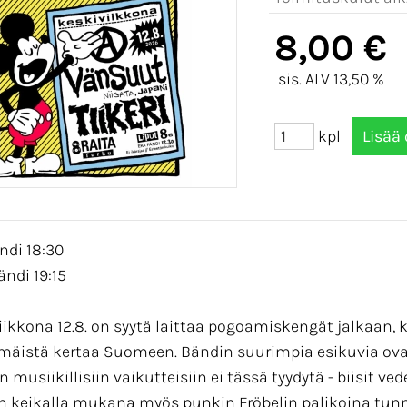
8,00 €
sis. ALV 13,50 %
kpl
ndi 18:30
ändi 19:15
iikkona 12.8. on syytä laittaa pogoamiskengät jalkaan
äistä kertaa Suomeen. Bändin suurimpia esikuvia ovat 
in musiikillisiin vaikutteisiin ei tässä tyydytä - biisit
n keikalla mukana myös punkin Fröbelin palikoina tunne