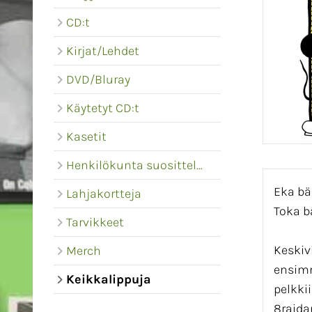
CD:t
Kirjat/Lehdet
DVD/Bluray
Käytetyt CD:t
Kasetit
Henkilökunta suosittelee
Eka bä
Lahjakortteja
Toka b
Tarvikkeet
Keskiv
Merch
ensimm
Keikkalippuja
pelkki
8raida