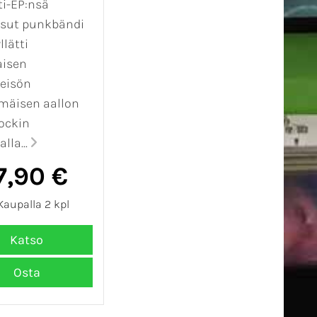
ti-EP:nsä
ssut punkbändi
llätti
aisen
eisön
mäisen aallon
ockin
lla...
7,90 €
aupalla 2 kpl