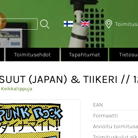
Toimitus
Toimitusehdot
Tapahtumat
Tietosu
UUT (JAPAN) & TIIKERI // 1
>
Keikkalippuja
EAN
Formaatti
Arvioitu toimitusa
Toimituskulut alk