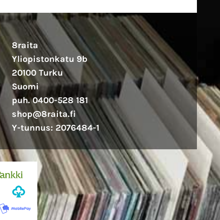
8raita
Yliopistonkatu 9b
20100 Turku
Suomi
puh. 0400-528 181
shop@8raita.fi
Y-tunnus: 2076484-1