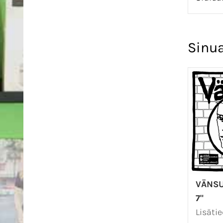
Sinua
VÄNSU
7"
Lisäti