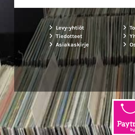
Levy-yhtiöt
To
Tiedotteet
Yh
Asiakaskirje
Os