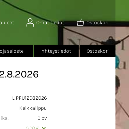
alueet
Omat tiedot
Ostoskori
ojaseloste
Yhteystiedot
Ostoskori
2.8.2026
LIPPU12082026
Keikkalippu
ika.
0 pv
.
0,00 €