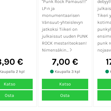
"Punk Rock Pamaus!!!"
debyyt
LP:n ja
julkai
monumentaarisen
Tikeri y
Vänsuut-yhteislevyn
kotim
jatkoksi Tiikeri on
punkyl
julkaissut uuden PUNK
ensim
ROCK mestariteoksen!
punk r
Nimensäkin...
nojaava
8,90 €
7,00 €
1
Kaupalla 2 kpl
Kaupalla 3 kpl
K