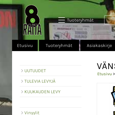
Tuoteryhmät
Etusivu
Tuoteryhmät
Asiakaskirje
VÄNS
UUTUUDET
Etusivu
TULEVIA LEVYJÄ
KUUKAUDEN LEVY
Vinyylit